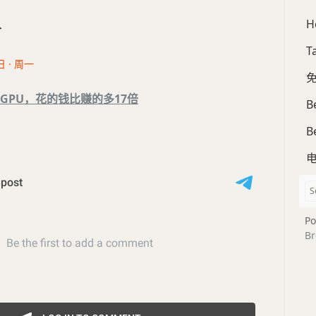
H
合
T
日 · 周一
免
GPU，花的钱比赚的多17倍
B
B
Po
Br