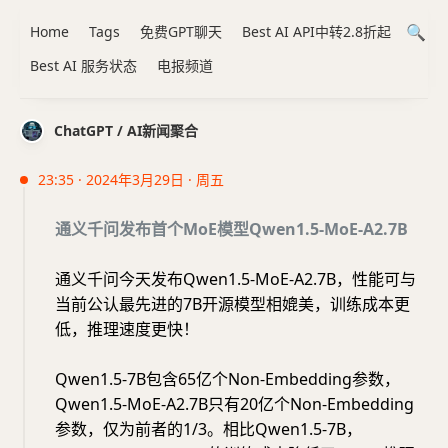
Home
Tags
免费GPT聊天
Best AI API中转2.8折起
Best AI 服务状态
电报频道
ChatGPT / AI新闻聚合
23:35 · 2024年3月29日 · 周五
通义千问发布首个MoE模型Qwen1.5-MoE-A2.7B
通义千问今天发布Qwen1.5-MoE-A2.7B，性能可与
当前公认最先进的7B开源模型相媲美，训练成本更
低，推理速度更快！
Qwen1.5-7B包含65亿个Non-Embedding参数，
Qwen1.5-MoE-A2.7B只有20亿个Non-Embedding
参数，仅为前者的1/3。相比Qwen1.5-7B，