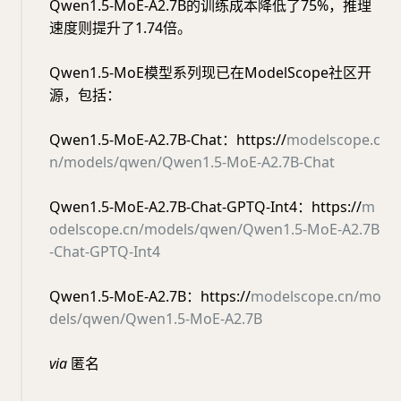
Qwen1.5-MoE-A2.7B的训练成本降低了75%，推理
速度则提升了1.74倍。
Qwen1.5-MoE模型系列现已在ModelScope社区开
源，包括：
Qwen1.5-MoE-A2.7B-Chat：https://
modelscope.c
n/models/qwen/Qwen1.5-MoE-A2.7B-Chat
Qwen1.5-MoE-A2.7B-Chat-GPTQ-Int4：https://
m
odelscope.cn/models/qwen/Qwen1.5-MoE-A2.7B
-Chat-GPTQ-Int4
Qwen1.5-MoE-A2.7B：https://
modelscope.cn/mo
dels/qwen/Qwen1.5-MoE-A2.7B
via
匿名