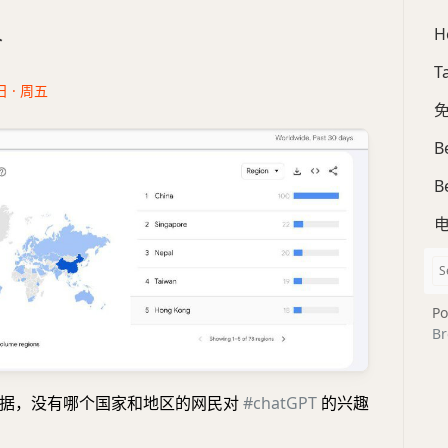
H
合
T
日 · 周五
免
B
B
Po
Br
数据，没有哪个国家和地区的网民对
#chatGPT
的兴趣