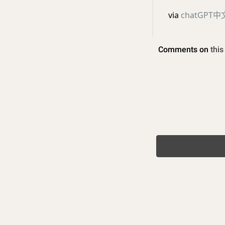
via
chatGPT中文