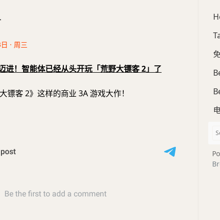
H
合
T
3日 · 周三
免
I迈进！智能体已经从头开玩「荒野大镖客 2」了
B
B
镖客 2》这样的商业 3A 游戏大作！
Po
Br