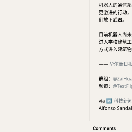
机器人的通信系
更激进的行动，
们放下武器。
目前机器人尚未
进入学校建筑工
方式进入建筑物
——
华尔街日
群组：
@ZaiHua
频道：
@TestFl
via
🆕
科技新
Alfonso Sanda