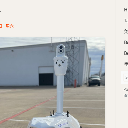
H
合
T
日 · 周六
免
B
B
Po
Br