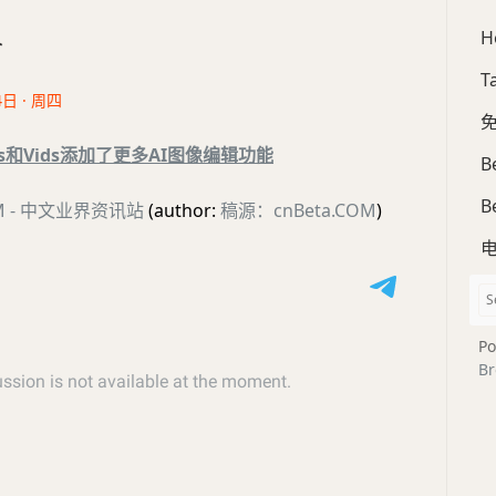
H
合
T
4日 · 周四
免
ides和Vids添加了更多AI图像编辑功能
B
B
OM - 中文业界资讯站
(author:
稿源：cnBeta.COM
)
Po
Br