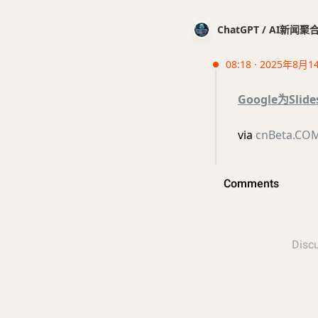
ChatGPT / AI新闻聚
08:18 · 2025年8月1
Google为Sl
via
cnBeta.C