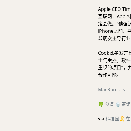
Apple CEO
互联网，Appl
定会做。”他强
iPhone之前
却屡次主导行业
Cook此番发言
士气受挫。软件主
重视的项目”，并透
合作可能。
MacRumors
🍀
频道
🍵
茶馆
via
科技圈
🎗
在