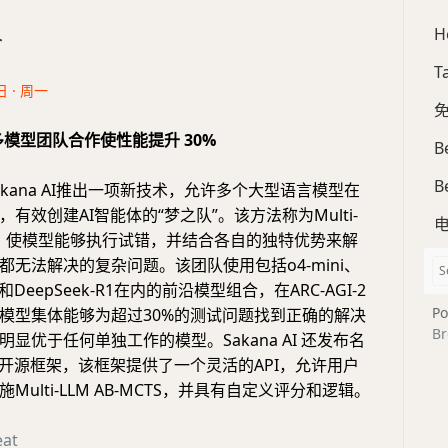
H
合
T
日 · 周一
免
 让多模型团队合作使性能提升 30%
B
B
akana AI推出一项新技术，允许多个大型语言模型在
有效创建AI智能体的“梦之队”。该方法称为Multi-
CTS，使模型能够执行试错，并结合各自的独特优势来解
都无法解决的复杂问题。该团队使用包括o4-mini、
 Pro和DeepSeek-R1在内的前沿模型组合，在ARC-AGI-2
Po
模型集体能够为超过30%的测试问题找到正确的解决
Br
显优于任何单独工作的模型。Sakana AI 还发布名
st的开源框架，该框架提供了一个灵活的API，允许用户
Multi-LLM AB-MCTS，并具有自定义评分和逻辑。
eat