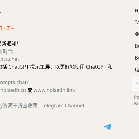
H
合
T
日 · 周三
免
更新通知！
B
I新时代
B
pts.chat
括 ChatGPT 提示策展，以更好地使用 ChatGPT 和
。
rompts.chat/
noisedh.cn
或
www.noisedh.link
Po
Br
ncy资源干货全收录 - Telegram Channel