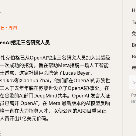
H
合
T
6日 · 周四
免
penAI挖走三名研究人员
B
B
 马克·扎克伯格已从OpenAI挖走三名研究人员加入其超级
一次成功的挖角，旨在帮助Meta摆脱一场人工智能
透露，这家社媒巨头聘请了Lucas Beyer、
olesnikov和Xiaohua Zhai，他们都在OpenAI的苏黎世
三人于去年年底在苏黎世设立了OpenAI办事处。在
Po
谷歌的AI部门DeepMind共事。OpenAI 发言人证
Br
已离开 OpenAI。在 Meta 最新版本的AI模型反响
格一直在大力招募人才，以使公司的AI项目重回正
人员开出1亿美元价码。
报