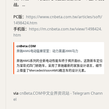
战。 ...
PC版：
https://www.cnbeta.com.tw/articles/soft/
1498424.htm
手机版：
https://m.cnbeta.com.tw/view/1498424.
htm
cnBeta.COM
奔驰AMG电动猛兽官宣：动力直逼2000马力
奔驰AMG系列的全新电动性能车终于揭开面纱。这款新车定位
为溜背式四门轿跑车，采用了奔驰最新的家族设计语言，细节
上借鉴了MercedesVisionAMG概念车的设计元素。
via
cnBeta.COM中文业界资讯站 - Telegram Chann
el