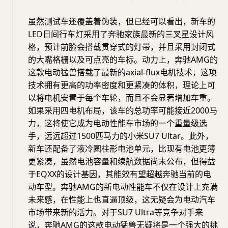
虽然测试车还覆盖着伪装，但已经可以看出，新车的
LED日间行车灯采用了奔驰家族最新的三叉星设计风
格，预计前脸会搭载贯穿式的灯带，并且采用封闭式
的大嘴格栅以及可点亮的车标。动力上，奔驰AMG的
这款电动猛兽搭载了最新的axial-flux电机技术，这项
技术拥有更高的功率密度和更紧凑的体积，理论上可
以将电机安置于每个车轮，而且不会显著增加车重。
如果采用四电机布局，该车的总功率可能接近2000马
力，这将使它成为电动性能车市场的一个重量级选
手，远远超过1500匹马力的小米SU7 Ultar。此外，
新车还配备了液冷圆柱形电池单元，比现有电池更薄
更紧凑，虽然电池容量和续航数据尚未公布，但得益
于EQXX的设计基因，其能效有望超越奔驰当前的电
动车型。奔驰AMG的新电动性能车不仅在设计上充满
未来感，在性能上也直逼顶级，这无疑会为电动汽车
市场带来新的活力。对于SU7 Ultra等竞争对手来
说，奔驰AMG的这款电动猛兽无疑将是一个强大的挑