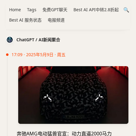
Home
Tags
免费GPT聊天
Best AI API中转2.8折起
Best AI 服务状态
电报频道
ChatGPT / AI新闻聚合
17:09 · 2025年5月9日 · 周五
奔驰AMG电动猛兽官宣：动力直逼2000马力