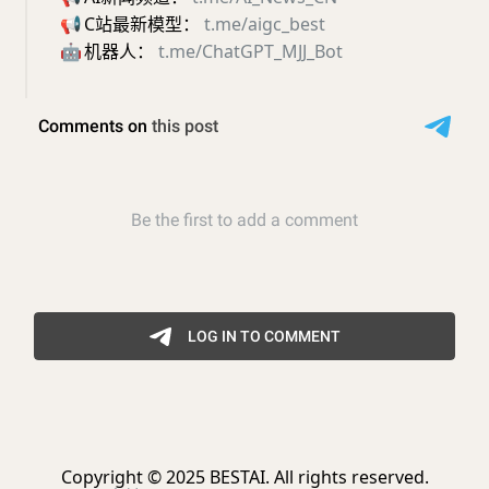
📢
C站最新模型：
t.me/aigc_best
🤖
机器人：
t.me/ChatGPT_MJJ_Bot
Copyright © 2025 BESTAI. All rights reserved.