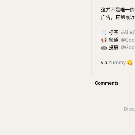
这并不是唯一的例
广告，直到最近
🗒
标签:
#AI
#
📢
频道:
@God
🤖
投稿:
@God
via
Yummy
😋