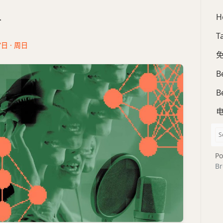
H
合
T
7日 · 周日
免
B
B
Po
Br