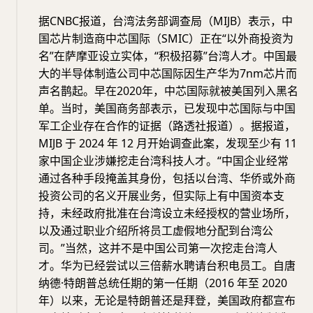
据CNBC报道，台湾法务部调查局（MIJB）表示，中
国芯片制造商中芯国际（SMIC）正在“以外商投资为
名”在萨摩亚设立实体，“积极招募”台湾人才。中国最
大的半导体制造公司中芯国际因生产华为7nm芯片而
声名鹊起。早在2020年，中芯国际就被美国列入黑名
单。当时，美国商务部表示，已发现中芯国际与中国
军工企业存在合作的证据（路透社报道）。据报道，
MIJB 于 2024 年 12 月开始调查此案，发现至少有 11
家中国企业涉嫌挖走台湾科技人才。“中国企业经常
通过各种手段掩盖其身份，包括以台湾、华侨或外商
投资公司的名义开展业务，但实际上有中国资本支
持，未经政府批准在台湾设立未经授权的营业场所，
以及通过职业介绍所将员工虚假地分配到台湾公
司。”当然，这并不是中国公司第一次挖走台湾人
才。华为已经尝试以三倍薪水聘请台积电员工。自唐
纳德·特朗普总统任期的第一任期（2016 年至 2020
年）以来，无论是特朗普还是拜登，美国政府都宣布