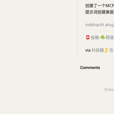
创建了一个MCP
提示词创建美丽
siddharth ahuj
📮
投稿
☘️
频道
via
科技圈
🎗
在