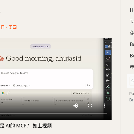
H
合
T
3日 · 周四
免
B
B
Po
Br
 AI的 MCP？ 如上视频