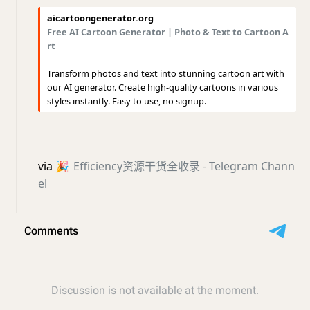
aicartoongenerator.org
Free AI Cartoon Generator | Photo & Text to Cartoon A
rt
Transform photos and text into stunning cartoon art with
our AI generator. Create high-quality cartoons in various
styles instantly. Easy to use, no signup.
via
🎉
Efficiency资源干货全收录 - Telegram Chann
el