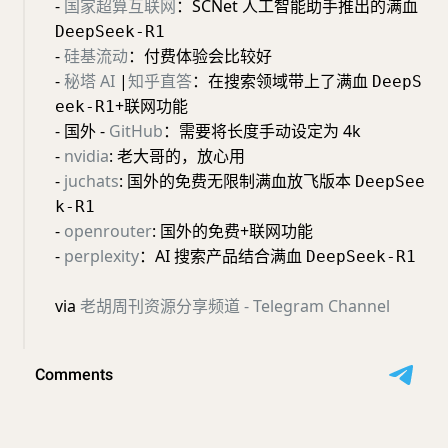
-
国家超算互联网
：SCNet 人工智能助手推出的满血
DeepSeek-R1
-
硅基流动
：付费体验会比较好
-
秘塔 AI
|
知乎直答
：在搜索领域带上了满血
DeepS
+联网功能
eek-R1
- 国外 -
GitHub
：需要将长度手动设定为 4k
-
nvidia
: 老大哥的，放心用
-
juchats
: 国外的免费无限制满血放飞版本
DeepSee
k-R1
-
openrouter
: 国外的免费+联网功能
-
perplexity
：AI 搜索产品结合满血
DeepSeek-R1
via
老胡周刊资源分享频道 - Telegram Channel