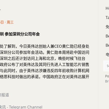
H
合
T
5日 · 周三
免
圳 参加深圳分公司年会
B
B
处了解到，今日英伟达创始人兼CEO黄仁勋已经身处
深圳分公司参加年会活动。黄仁勋本周将赴中国访问
深圳之后还计划访问上海和北京，晚些时候飞往台
政府公布了对英伟达及其同行先进人工智能芯片销售
与此同时，由于英伟达涉嫌违反四年前收购计算机网
Po
络思科技时做出的承诺，中国政府正在对英伟达展开
Br
济报道
- Telegram Channel