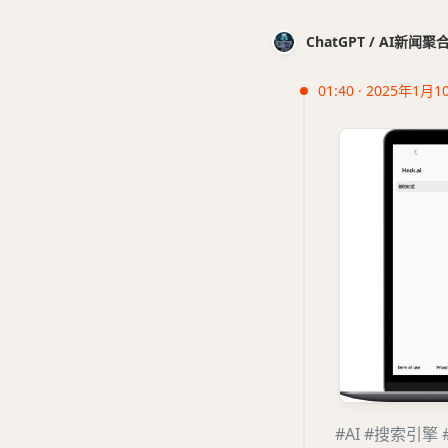
ChatGPT / AI新闻聚
01:40 · 2025年1月1
#AI
#搜索引擎