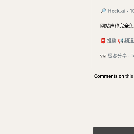
🔎
Heck.ai 
网站声称完全免
📮
投稿
📢
频道
via
极客分享 - Te