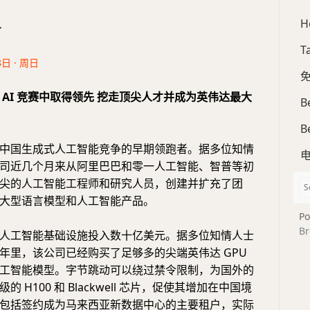
H
合
T
8日 · 周日
免
 AI 竞赛中取得领先 挖走顶尖人才并成为英伟达最大
B
B
中国生成式人工智能竞争的早期领跑者。据多位知情
司近几个月来从阿里巴巴和零一人工智能、智普等初
尖的人工智能工程师和研究人员，创建并扩充了团
大型语言模型和人工智能产品。
Po
Br
人工智能基础设施投入数十亿美元。据多位知情人士
年里，该公司已经购买了足够多的尖端英伟达 GPU
工智能模型。字节跳动可以绕过禁令限制，为国外的
 H100 和 Blackwell 芯片，促使其增加在中国境
包括签约成为马来西亚新数据中心的主要租户，实际