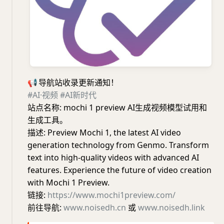
📢
导航站收录更新通知！
#AI·视频
#AI新时代
站点名称: mochi 1 preview AI生成视频模型试用和
生成工具。
描述: Preview Mochi 1, the latest AI video
generation technology from Genmo. Transform
text into high-quality videos with advanced AI
features. Experience the future of video creation
with Mochi 1 Preview.
链接:
https://www.mochi1preview.com/
前往导航:
www.noisedh.cn
或
www.noisedh.link