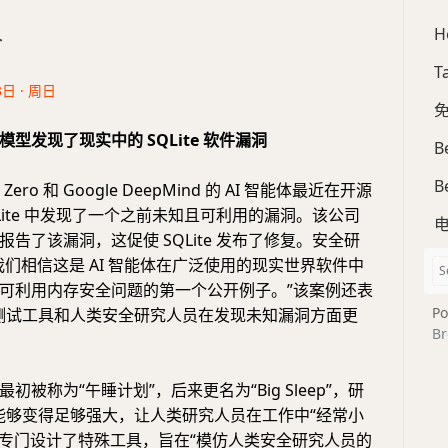
H
合
T
3日 · 周日
免
型发现了现实中的 SQLite 软件漏洞
B
B
ect Zero 和 Google DeepMind 的 AI 智能体最近在开源
Lite 中发现了一个之前未知且可利用的漏洞。该公司
告了该漏洞，这促使 SQLite 发布了修复。安全研
我们相信这是 AI 智能体在广泛使用的现实世界软件中
可利用内存安全问题的第一个公开例子。”该案例还表
Po
动化测试工具和人类安全研究人员在发现未知漏洞方面更
Br
初被称为“午睡计划”，后来更名为“Big Sleep”，研
I 能够变得足够强大，让人类研究人员在工作中“经常小
leep 专门设计了特殊工具，旨在“模仿人类安全研究人员的