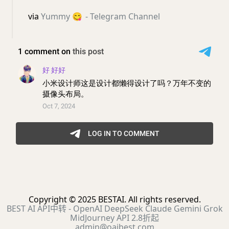
via
Yummy
😋
- Telegram Channel
Copyright © 2025 BESTAI. All rights reserved.
BEST AI API中转 - OpenAI DeepSeek Claude Gemini Grok
MidJourney API 2.8折起
admin@oaibest.com