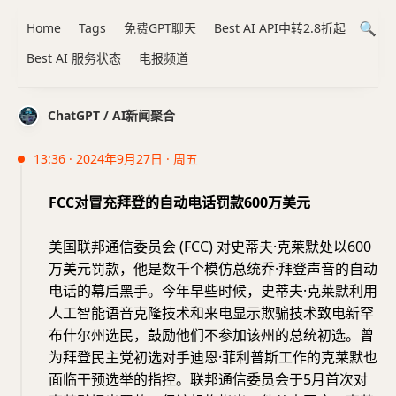
Home
Tags
免费GPT聊天
Best AI API中转2.8折起
Best AI 服务状态
电报频道
ChatGPT / AI新闻聚合
13:36 · 2024年9月27日 · 周五
FCC对冒充拜登的自动电话罚款600万美元
美国联邦通信委员会 (FCC) 对史蒂夫·克莱默处以600
万美元罚款，他是数千个模仿总统乔·拜登声音的自动
电话的幕后黑手。今年早些时候，史蒂夫·克莱默利用
人工智能语音克隆技术和来电显示欺骗技术致电新罕
布什尔州选民，鼓励他们不参加该州的总统初选。曾
为拜登民主党初选对手迪恩·菲利普斯工作的克莱默也
面临干预选举的指控。联邦通信委员会于5月首次对