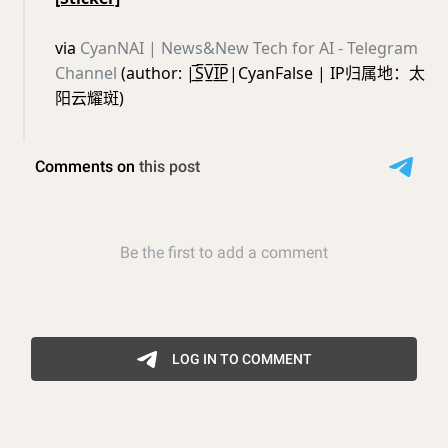
via
CyanNAI | News&New Tech for AI - Telegram
Channel
(author: |̲̅S̲̅V̲̅I̲̅P̲̅|CyanFalse | IP归属地：太
阳云耀斑)