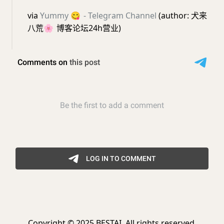
via
Yummy
😋
- Telegram Channel
(author: 犬来
八荒
🌸
博客论坛24h营业)
Copyright © 2025 BESTAI. All rights reserved.