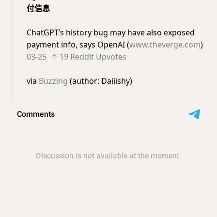
付信息
ChatGPT’s history bug may have also exposed
payment info, says OpenAI (
www.theverge.com
)
03-25
↑ 19 Reddit Upvotes
via
Buzzing
(author: Daiiishy)