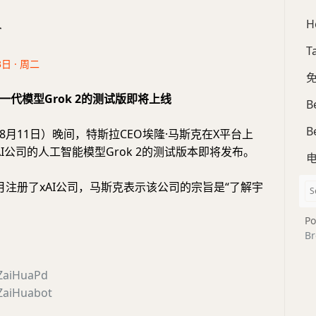
H
合
T
3日 · 周二
免
一代模型Grok 2的测试版即将上线
B
B
8月11日）晚间，特斯拉CEO埃隆·马斯克在X平台上
I公司的人工智能模型Grok 2的测试版本即将发布。
月注册了xAI公司，马斯克表示该公司的宗旨是“了解宇
。
Po
Br
ZaiHuaPd
aiHuabot