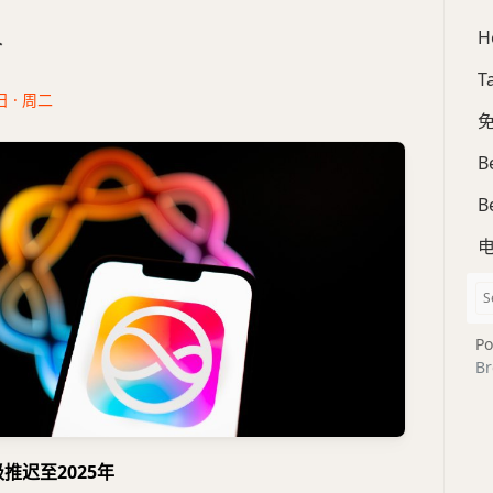
H
合
T
日 · 周二
免
B
B
Po
Br
升级推迟至2025年