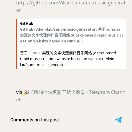
https://github.com/Alvin-Liu/suno-music-generat
or
GitHub
GitHub - Alvin-Liu/suno-music-generator: 基于 suno.ai
实现的文字快速创作音乐网站 (A text-based rapid music cr
eation website based on suno.ai )
基于
suno.ai
实现的文字快速创作音乐网站 (A text-based
rapid music creation website based on
suno.ai
) - Alvin-
Liu/suno-music-generator
via
🎉
Efficiency资源干货全收录 - Telegram Chann
el