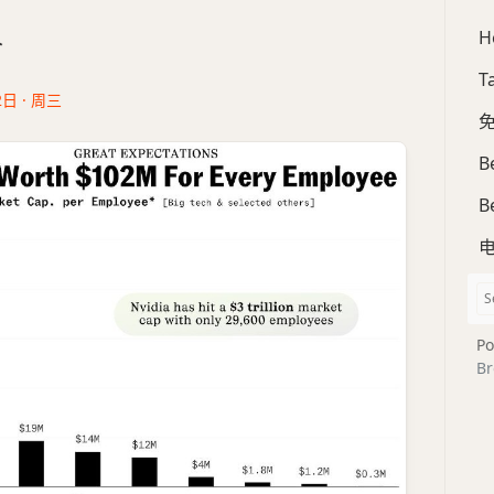
H
合
T
2日 · 周三
免
B
B
Po
Br